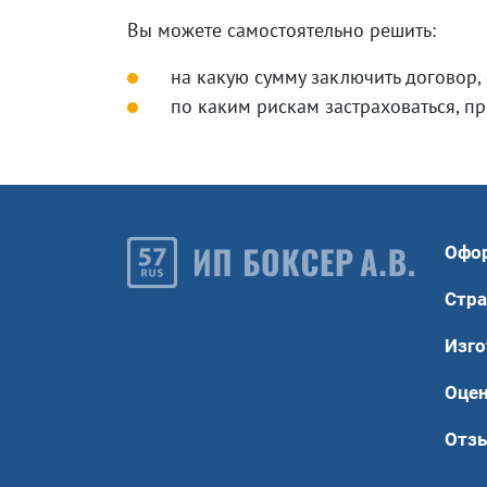
Вы можете самостоятельно решить:
на какую сумму заключить договор,
по каким рискам застраховаться, п
Офо
Стра
Изго
Оце
Отз