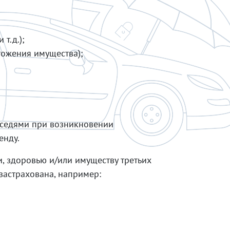
т.д.);
тожения имущества);
оседями при возникновении
енду.
, здоровью и/или имуществу третьих
 застрахована, например: