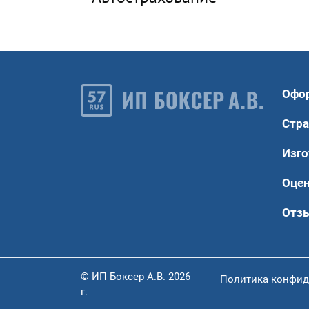
Офо
Стра
Изго
Оце
Отз
© ИП Боксер А.В. 2026
Политика конфид
г.