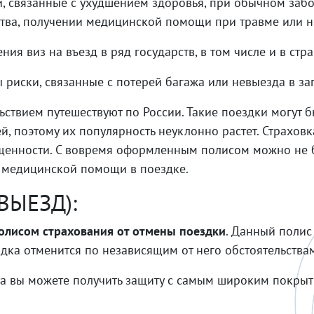
и, связанные с ухудшением здоровья, при обычном заб
ства, получении медицинской помощи при травме или н
ия виз на въезд в ряд государств, в том числе и в ст
ы риски, связанные с потерей багажа или невыезда в з
ствием путешествуют по России. Такие поездки могут б
й, поэтому их популярность неуклонно растет. Страховк
ищенности. С вовремя оформленным полисом можно не 
 медицинской помощи в поездке.
ВЫЕЗД):
олисом страхования от отмены поездки
. Данный полис
здка отменится по независящим от него обстоятельства
а вы можете получить защиту с самым широким покрыт