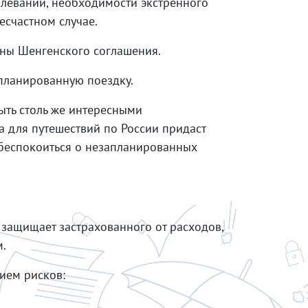
олевании, необходимости экстренного
есчастном случае.
раны Шенгенского соглашения.
апланированную поездку.
ыть столь же интересными
а для путешествий по России придаст
беспокоиться о незапланированных
 защищает застрахованного от расходов,
м.
ием рисков: