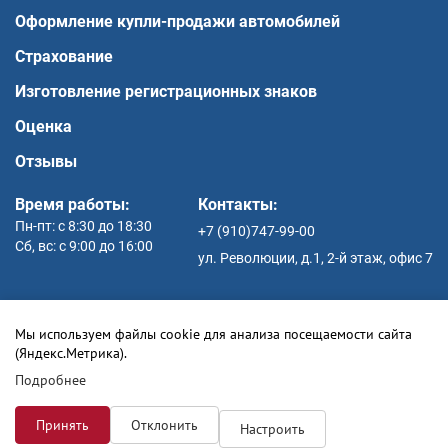
Оформление купли-продажи автомобилей
Страхование
Изготовление регистрационных знаков
Оценка
Отзывы
Время работы:
Контакты:
Пн-пт: с 8:30 до 18:30
+7 (910)747-99-00
Сб, вс: с 9:00 до 16:00
ул. Революции, д.1, 2-й этаж, офис 7
Мы используем файлы cookie для анализа посещаемости сайта
© ИП Боксер А.В. 2026 г.
(Яндекс.Метрика).
Политика конфиденциальности
Подробнее
Соглашение на обработку персональных данных
Принять
Отклонить
Настроить